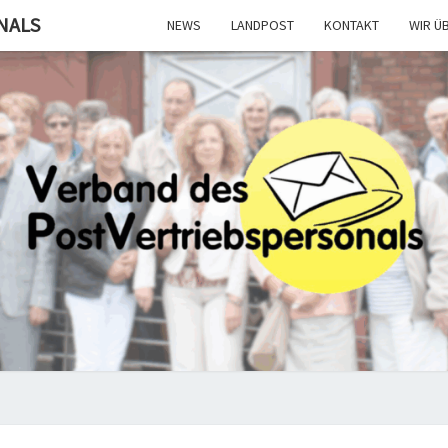
NALS
NEWS
LANDPOST
KONTAKT
WIR Ü
POST